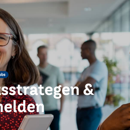
obs
tsstrategen &
helden