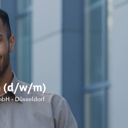
n (d/w/m)
H • Düsseldorf